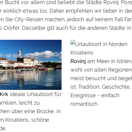
r Bucht vor allem sind beliebt die Städte Rovinj, Por
r wirklich etwas los. Daher empfehlen wir lieber in d
n Sie City-Reisen machen, jedoch auf keinem Fall Fa
-Dörfer. Dasselbe gilt auch für die anderen Städte in
Rovinj
am Meer in Istrien
wohl von allen Regionen
meist besucht und bege
ist. Tradition, Geschichte,
 Krk
ideale Urlaubsort für
Ereignisse - einfach
amilien, leicht zu
romantisch.
chen über eine Brücke, in
n Kroatiens, schöne
de.