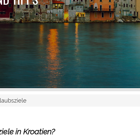
laubsziele
ele in Kroatien?