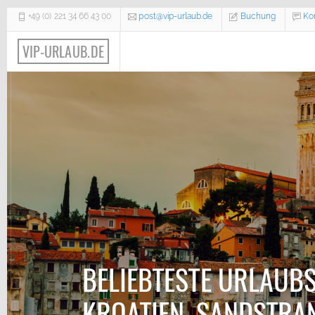
+49 (0) 221 34 66 43 00
post@vip-urlaub.de
Buchung
Ko
V
I
P
-
U
R
L
A
U
B
.
D
E
BELIEBTESTE URLAUBS
KROATIEN, SANDSTRA