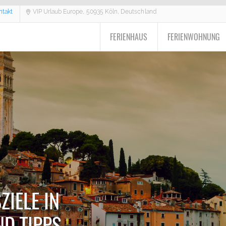
ntakt
VIP Urlaub Europe, 50935 Köln, Deutschland
FERIENHAUS
FERIENWOHNUNG
ZIELE IN
ND TIPPS