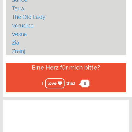
Terra
The Old Lady
Verudica
Vesna
Zia
Zminj
Eine Herz für mich bitte?
I
love
this!
8
VIP URLAUB EUROPE KONTAKT