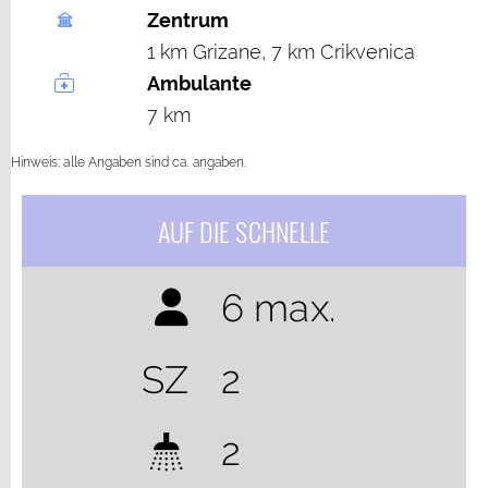
Zentrum
1 km Grizane, 7 km Crikvenica
Ambulante
7 km
Hinweis: alle Angaben sind ca. angaben.
AUF DIE SCHNELLE
6 max.
SZ
2
2