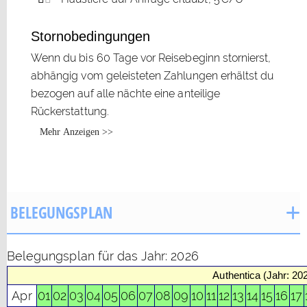
Stornobedingungen
Wenn du bis 60 Tage vor Reisebeginn stornierst,
abhängig vom geleisteten Zahlungen erhältst du
bezogen auf alle nächte eine anteilige
Rückerstattung.
Mehr Anzeigen >>
BELEGUNGSPLAN
Belegungsplan für das Jahr: 2026
Authentica (Jahr: 20
Apr
01
02
03
04
05
06
07
08
09
10
11
12
13
14
15
16
17