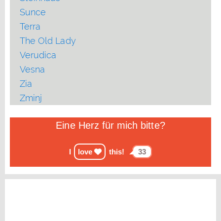
Sunce
Terra
The Old Lady
Verudica
Vesna
Zia
Zminj
Eine Herz für mich bitte?
I
love
this!
33