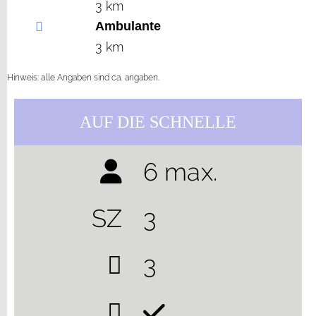
3 km
Ambulante
3 km
Hinweis: alle Angaben sind ca. angaben.
AUF DIE SCHNELLE
6 max.
SZ
3
3