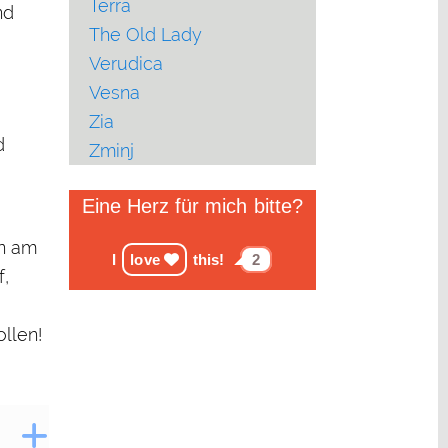
Terra
nd
The Old Lady
Verudica
Vesna
Zia
d
Zminj
Eine Herz für mich bitte?
en am
I
love
this!
2
f,
ollen!