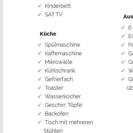
Kinderbett
SAT TV
Aus
6
Küche
E
Spülmaschine
P
Kaffemaschine
G
Mikrowälle
Gr
Kühlschrank
W
Gefrierfach
G
Toaster
üb
Wasserkocher
Geschirr, Töpfe
Backofen
Tisch mit mehreren
Stühlen