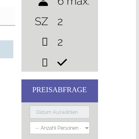
6 max.
SZ
2
2
n
PREISABFRAGE