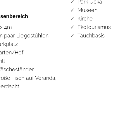
Park Ucka
Museen
senbereich
Kirche
 x 4m
Ekotourismus
in paar Liegestühlen
Tauchbasis
arkplatz
arten/Hof
ill
äscheständer
roße Tisch auf Veranda,
erdacht