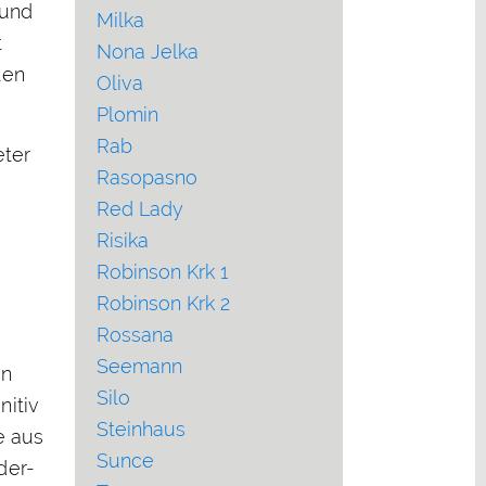
 und
Milka
t
Nona Jelka
ten
Oliva
Plomin
Rab
eter
Rasopasno
Red Lady
Risika
Robinson Krk 1
Robinson Krk 2
Rossana
Seemann
en
Silo
nitiv
Steinhaus
e aus
Sunce
der-