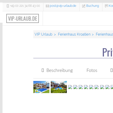
+49 (0) 221 34 66 43 00
post@vip-urlaub.de
Buchung
Ko
VIP Urlaub Europe, 50935 Köln, Deutschland
VIP-URLAUB.DE
VIP Urlaub
Ferienhaus Kroatien
Ferienhaus
Pri
Beschreibung
Fotos