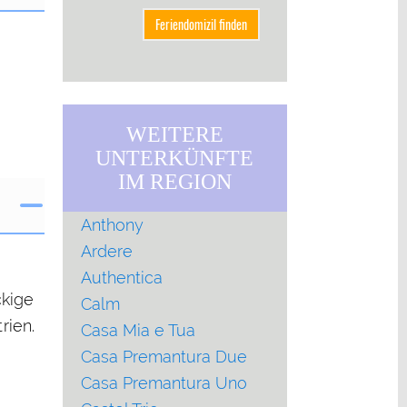
WEITERE
UNTERKÜNFTE
IM REGION
Anthony
Ardere
Authentica
ckige
Calm
rien.
Casa Mia e Tua
Casa Premantura Due
Casa Premantura Uno