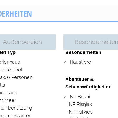
DERHEITEN
Außenbereich
Besonderheite
ekt Typ
Besonderheiten
erienhaus
Haustiere
rivate Pool
ax. 6 Personen
Abenteuer &
lla
Sehenswürdigkeiten
andhaus
NP Briuni
m Meer
NP Risnjak
lleinbenutzung
NP Plitvice
trien - Kvarner