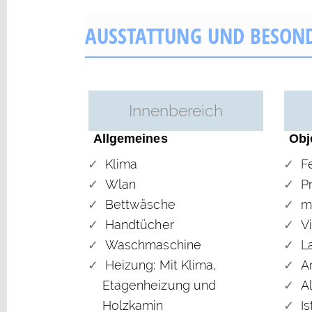
AUSSTATTUNG UND BESON
Innenbereich
Allgemeines
Obj
Klima
F
Wlan
P
Bettwäsche
m
Handtücher
Vi
Waschmaschine
L
Heizung: Mit Klima,
A
Etagenheizung und
A
Holzkamin
Is