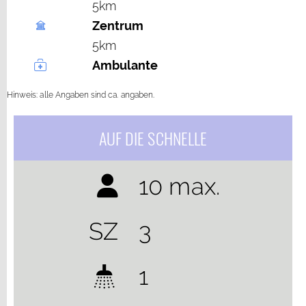
5km
Zentrum
5km
Ambulante
Hinweis: alle Angaben sind ca. angaben.
AUF DIE SCHNELLE
10 max.
SZ
3
1