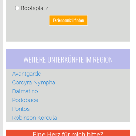
Bootsplatz
WEITERE UNTERKÜNFTE IM REGION
Avantgarde
Corcyra Nympha
Dalmatino
Podobuce
Pontos
Robinson Korcula
Eine Herz für mich bitte?