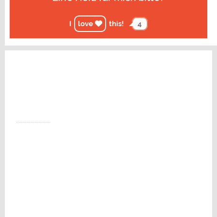
I
love
this!
4
VIP URLAUB EUROPE KONTAKT
DEU: 0221 34 66 43 00
CRO: 098 832 607
post@vip-urlaub.de
Dürener Str. 393
D-50935 Köln